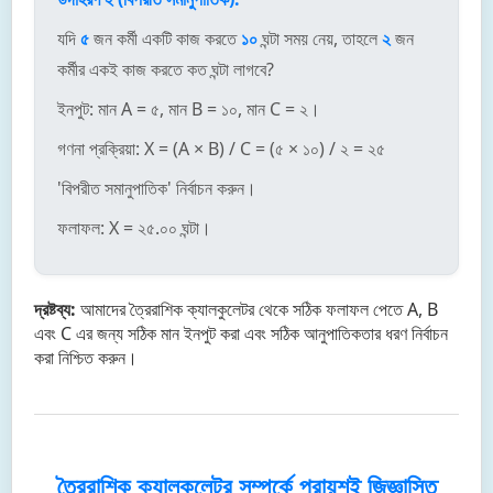
যদি
৫
জন কর্মী একটি কাজ করতে
১০
ঘন্টা সময় নেয়, তাহলে
২
জন
কর্মীর একই কাজ করতে কত ঘন্টা লাগবে?
ইনপুট: মান A = ৫, মান B = ১০, মান C = ২।
গণনা প্রক্রিয়া: X = (A × B) / C = (৫ × ১০) / ২ = ২৫
'বিপরীত সমানুপাতিক' নির্বাচন করুন।
ফলাফল: X = ২৫.০০ ঘন্টা।
দ্রষ্টব্য:
আমাদের ত্রৈরাশিক ক্যালকুলেটর থেকে সঠিক ফলাফল পেতে A, B
এবং C এর জন্য সঠিক মান ইনপুট করা এবং সঠিক আনুপাতিকতার ধরণ নির্বাচন
করা নিশ্চিত করুন।
ত্রৈরাশিক ক্যালকুলেটর সম্পর্কে প্রায়শই জিজ্ঞাসিত