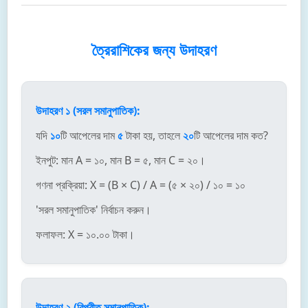
ত্রৈরাশিকের জন্য উদাহরণ
উদাহরণ ১ (সরল সমানুপাতিক):
যদি
১০
টি আপেলের দাম
৫
টাকা হয়, তাহলে
২০
টি আপেলের দাম কত?
ইনপুট: মান A = ১০, মান B = ৫, মান C = ২০।
গণনা প্রক্রিয়া: X = (B × C) / A = (৫ × ২০) / ১০ = ১০
'সরল সমানুপাতিক' নির্বাচন করুন।
ফলাফল: X = ১০.০০ টাকা।
উদাহরণ ২ (বিপরীত সমানুপাতিক):