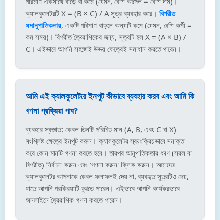
পরিমাণ একসাথে বাড়ে বা কমে (যেমন, বেশি আপেল = বেশি দাম)।
ক্যালকুলেটরটি X = (B × C) / A সূত্র ব্যবহার করে।
বিপরীত
সমানুপাতিকতায়
, একটি পরিমাণ বাড়লে অন্যটি কমে (যেমন, বেশি কর্মী =
কম সময়)। বিপরীত ত্রৈরাশিকের জন্য, সূত্রটি হল X = (A × B) /
C। এইভাবে আপনি সহজেই উভয় ক্ষেত্রেই সমাধান করতে পারেন।
আমি এই ক্যালকুলেটরে ইনপুট কীভাবে ব্যবহার করব এবং আমি কি
গণনা প্রক্রিয়া পাব?
ব্যবহার স্বজ্ঞাত: কেবল তিনটি পরিচিত মান (A, B, এবং C বা X)
সংশ্লিষ্ট ক্ষেত্রে ইনপুট করুন। ক্যালকুলেটর স্বয়ংক্রিয়ভাবে সনাক্ত
করে কোন মানটি গণনা করতে হবে। তারপর আনুপাতিকতার ধরণ (সরল বা
বিপরীত) নির্বাচন করুন এবং 'গণনা করুন' ক্লিক করুন। আমাদের
ক্যালকুলেটর আপনাকে কেবল ফলাফলই দেয় না, ব্যবহৃত সূত্রটিও দেয়,
যাতে আপনি প্রক্রিয়াটি বুঝতে পারেন। এইভাবে আপনি কার্যকরভাবে
অনলাইনে ত্রৈরাশিক গণনা করতে পারেন।