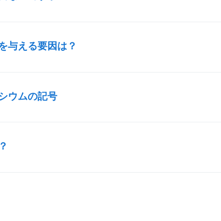
を与える要因は？
ルシウムの記号
？